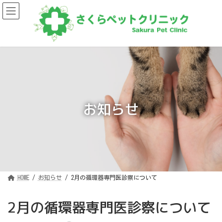
コ
ナ
ン
ビ
テ
ゲ
ン
ー
ツ
シ
へ
ョ
ス
ン
キ
に
ッ
移
プ
動
お知らせ
HOME
お知らせ
2月の循環器専門医診察について
2月の循環器専門医診察について