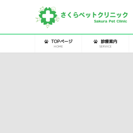
コ
ナ
ン
ビ
テ
ゲ
ン
ー
ツ
シ
へ
ョ
ス
ン
キ
に
ッ
移
TOPページ
診療案内
プ
動
HOME
SERVICE