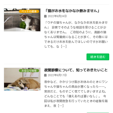
「猫がお水をなかなか飲みません」
ペットの健康
2022年9月24日
「ウチの猫ちゃんが、なかなかお水を飲みませ
ん」 診察でそのような相談を受けることが少
なくありません。 ご存知のように、高齢の猫
ちゃんは腎臓病になることが多く、その際には
できるだけお水を飲んでほしいのですがお願い
しても、な […]
続きを読む
夜間診療について、知っておきたいこと
お役立ち情報
2022年9月17日
夜中など、かかりつけ医がお休みのときにワン
ちゃんや猫ちゃんの具合が悪くなったら――。
突然だと、ものすごく慌ててしまいますよね。
どんなことでも「備えあれば憂いなし」。 今
回は私が夜間救急を行っていたときの経験を踏
まえ、夜 […]