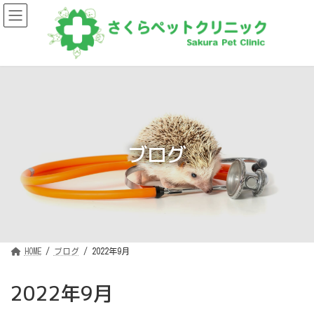
コ
ナ
ン
ビ
テ
ゲ
ン
ー
ツ
シ
へ
ョ
ス
ン
キ
に
ッ
移
プ
動
ブログ
HOME
ブログ
2022年9月
2022年9月