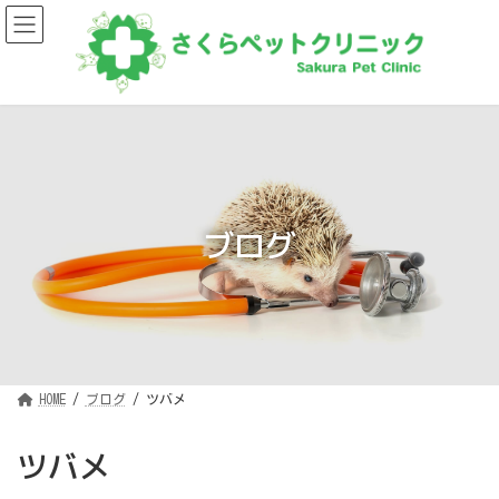
コ
ナ
ン
ビ
テ
ゲ
ン
ー
ツ
シ
へ
ョ
ス
ン
キ
に
ッ
移
プ
動
ブログ
HOME
ブログ
ツバメ
ツバメ