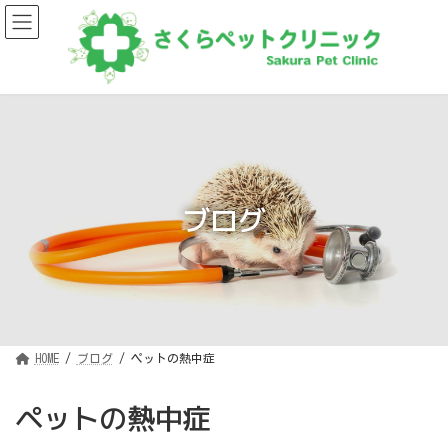
コ
ナ
ン
ビ
テ
ゲ
ン
ー
ツ
シ
へ
ョ
ス
ン
キ
に
ッ
移
プ
動
ブログ
HOME
ブログ
ペットの熱中症
ペットの熱中症