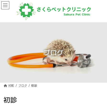
コ
ナ
ン
ビ
テ
ゲ
ン
ー
ツ
シ
へ
ョ
ス
ン
キ
に
ッ
移
プ
動
ブログ
HOME
ブログ
初診
初診