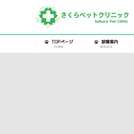
コ
ナ
ン
ビ
テ
ゲ
ン
ー
ツ
シ
へ
ョ
ス
ン
キ
に
ッ
移
TOPページ
診療案内
プ
動
HOME
SERVICE