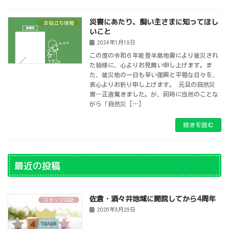
災害にあたり、飼い主さまに知ってほし
お役立ち情報
いこと
2024年1月19日
この度の令和６年能登半島地震により被災され
た皆様に、心よりお見舞い申し上げます。ま
た、被災地の一日も早い復興と平穏な日々を、
衷心よりお祈り申し上げます。 元旦の自然災
害…正直驚きました。が、同時に当然のことな
がら「自然災 […]
続きを読む
最近の投稿
佐倉・酒々井地域に開院してから4周年
スタッフ日記
2026年5月29日