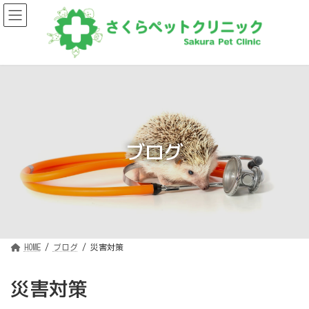
コ
ナ
ン
ビ
テ
ゲ
ン
ー
ツ
シ
へ
ョ
ス
ン
キ
に
ッ
移
プ
動
ブログ
HOME
ブログ
災害対策
災害対策